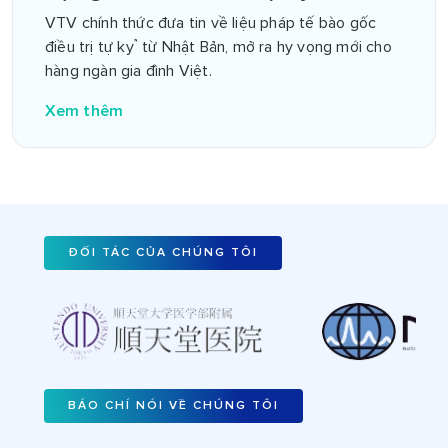
từ Nhật Bản
VTV chính thức đưa tin về liệu pháp tế bào gốc
điều trị tự kỷ từ Nhật Bản, mở ra hy vọng mới cho
hàng ngàn gia đình Việt.
Xem thêm
ĐỐI TÁC CỦA CHÚNG TÔI
BÁO CHÍ NÓI VỀ CHÚNG TÔI