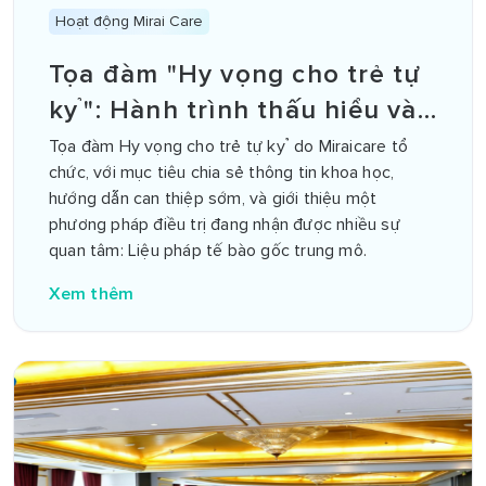
Hoạt động Mirai Care
Tọa đàm "Hy vọng cho trẻ tự
kỷ": Hành trình thấu hiểu và
yêu thương đúng cách
Tọa đàm Hy vọng cho trẻ tự kỷ do Miraicare tổ
chức, với mục tiêu chia sẻ thông tin khoa học,
hướng dẫn can thiệp sớm, và giới thiệu một
phương pháp điều trị đang nhận được nhiều sự
quan tâm: Liệu pháp tế bào gốc trung mô.
Xem thêm