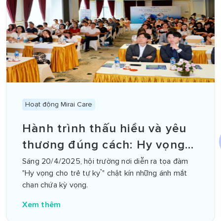
Hoạt động Mirai Care
Hành trình thấu hiểu và yêu
thương đúng cách: Hy vọng
mới cho trẻ tự kỷ
Sáng 20/4/2025, hội trường nơi diễn ra tọa đàm
"Hy vọng cho trẻ tự kỷ" chật kín những ánh mắt
chan chứa kỳ vọng.
Xem thêm