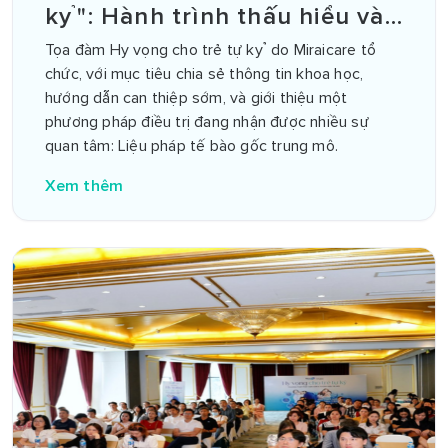
kỷ": Hành trình thấu hiểu và
yêu thương đúng cách
Tọa đàm Hy vọng cho trẻ tự kỷ do Miraicare tổ
chức, với mục tiêu chia sẻ thông tin khoa học,
hướng dẫn can thiệp sớm, và giới thiệu một
phương pháp điều trị đang nhận được nhiều sự
quan tâm: Liệu pháp tế bào gốc trung mô.
Xem thêm