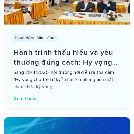
Hoạt động Mirai Care
Hành trình thấu hiểu và yêu
thương đúng cách: Hy vọng
mới cho trẻ tự kỷ
Sáng 20/4/2025, hội trường nơi diễn ra tọa đàm
"Hy vọng cho trẻ tự kỷ" chật kín những ánh mắt
chan chứa kỳ vọng.
Xem thêm