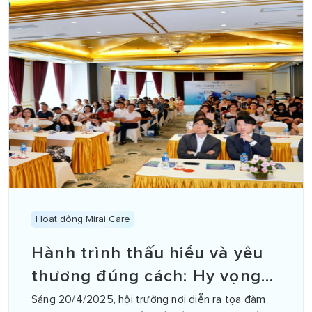
Hoạt động Mirai Care
Hành trình thấu hiểu và yêu
thương đúng cách: Hy vọng
mới cho trẻ tự kỷ
Sáng 20/4/2025, hội trường nơi diễn ra tọa đàm