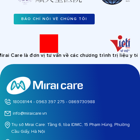
BÁO CHÍ NÓI VỀ CHÚNG TÔI
 Care là đơn vị tư vấn về các chương trình trị liệu y tế, 
18008144 - 0963 397 275 - 0869730988
info@miraicare.vn
Trụ sở Mirai Care: Tầng 6, tòa IDMC, 15 Phạm Hùng, Phường
Cầu Giấy, Hà Nội