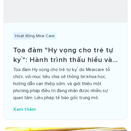
Hoạt động Mirai Care
Tọa đàm "Hy vọng cho trẻ tự
kỷ": Hành trình thấu hiểu và
yêu thương đúng cách
Tọa đàm Hy vọng cho trẻ tự kỷ do Miraicare tổ
chức, với mục tiêu chia sẻ thông tin khoa học,
hướng dẫn can thiệp sớm, và giới thiệu một
phương pháp điều trị đang nhận được nhiều sự
quan tâm: Liệu pháp tế bào gốc trung mô.
Xem thêm