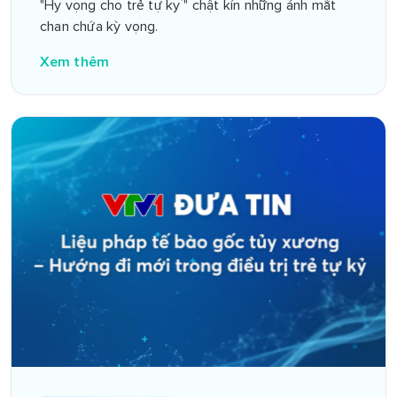
"Hy vọng cho trẻ tự kỷ" chật kín những ánh mắt
chan chứa kỳ vọng.
Xem thêm