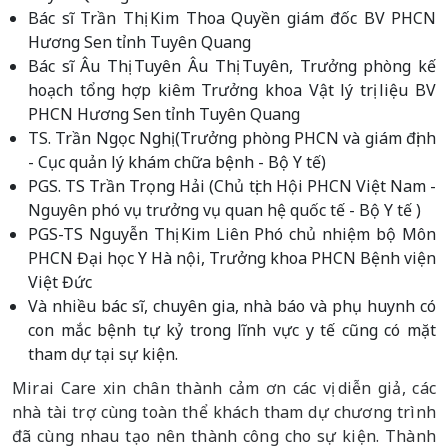
Bác sĩ Trần Thị Kim Thoa Quyền giám đốc BV PHCN
Hương Sen tỉnh Tuyên Quang
Bác sĩ Âu Thị Tuyên Âu Thị Tuyên, Trưởng phòng kế
hoạch tổng hợp kiêm Trưởng khoa Vật lý trị liệu BV
PHCN Hương Sen tỉnh Tuyên Quang
TS. Trần Ngọc Nghị (Trưởng phòng PHCN và giám định
- Cục quản lý khám chữa bệnh - Bộ Y tế)
PGS. TS Trần Trọng Hải (Chủ tịch Hội PHCN Việt Nam -
Nguyên phó vụ trưởng vụ quan hệ quốc tế - Bộ Y tế )
PGS-TS Nguyễn Thị Kim Liên Phó chủ nhiệm bộ Môn
PHCN Đại học Y Hà nội, Trưởng khoa PHCN Bệnh viện
Việt Đức
Và nhiều bác sĩ, chuyên gia, nhà báo và phụ huynh có
con mắc bệnh tự kỷ trong lĩnh vực y tế cũng có mặt
tham dự tại sự kiện.
Mirai Care xin chân thành cảm ơn các vị diễn giả, các
nhà tài trợ cùng toàn thể khách tham dự chương trình
đã cùng nhau tạo nên thành công cho sự kiện. Thành