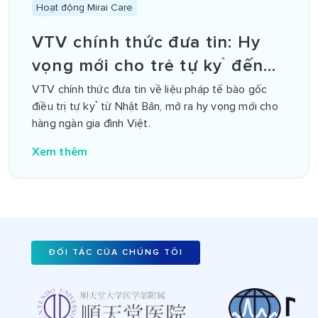
Hoạt động Mirai Care
VTV chính thức đưa tin: Hy
vọng mới cho trẻ tự kỷ đến
từ Nhật Bản
VTV chính thức đưa tin về liệu pháp tế bào gốc
điều trị tự kỷ từ Nhật Bản, mở ra hy vọng mới cho
hàng ngàn gia đình Việt.
Xem thêm
ĐỐI TÁC CỦA CHÚNG TÔI