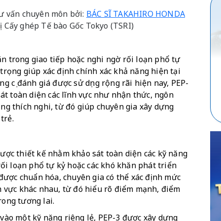
 tư vấn chuyên môn bởi:
BÁC SĨ TAKAHIRO HONDA
ị Cấy ghép Tế bào Gốc Tokyo (TSRI)
n trong giao tiếp hoặc nghi ngờ rối loạn phổ tự 
 trọng giúp xác định chính xác khả năng hiện tại 
ng cụ đánh giá được sử dụng rộng rãi hiện nay, PEP-
t toàn diện các lĩnh vực như nhận thức, ngôn 
ăng thích nghi, từ đó giúp chuyên gia xây dựng 
trẻ.
được thiết kế nhằm khảo sát toàn diện các kỹ năng 
 rối loạn phổ tự kỷ hoặc các khó khăn phát triển 
được chuẩn hóa, chuyên gia có thể xác định mức 
nh vực khác nhau, từ đó hiểu rõ điểm mạnh, điểm 
rong tương lai.
 vào một kỹ năng riêng lẻ, PEP-3 được xây dựng 