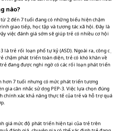
ng nào?
 từ 2 đến 7 tuổi đang có những biểu hiện chậm 
nh giao tiếp, học tập và tương tác xã hội. Đây là 
ậy việc đánh giá sớm sẽ giúp trẻ có nhiều cơ hội 
là trẻ rối loạn phổ tự kỷ (ASD). Ngoài ra, công cụ 
rẻ chậm phát triển toàn diện, trẻ có khó khăn về 
trẻ đang được nghi ngờ có các rối loạn phát triển 
n hơn 7 tuổi nhưng có mức phát triển tương 
 gia cân nhắc sử dụng PEP-3. Việc lựa chọn đúng 
 chính xác khả năng thực tế của trẻ và hỗ trợ quá 
ợp.
h giá mức độ phát triển hiện tại của trẻ trên 
uả đánh giá, chuyên gia có thể xác định trẻ đang 