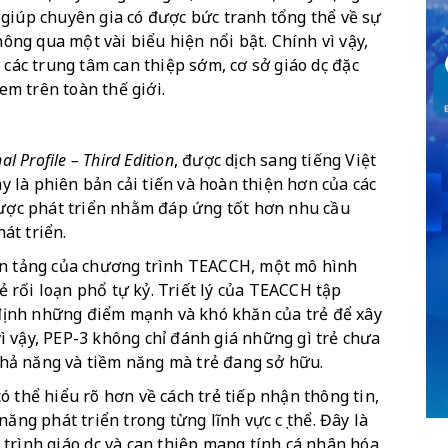
giúp chuyên gia có được bức tranh tổng thể về sự 
hông qua một vài biểu hiện nổi bật. Chính vì vậy, 
các trung tâm can thiệp sớm, cơ sở giáo dục đặc 
 em trên toàn thế giới.
l Profile – Third Edition
, được dịch sang tiếng Việt 
ây là phiên bản cải tiến và hoàn thiện hơn của các 
được phát triển nhằm đáp ứng tốt hơn nhu cầu 
hát triển.
ền tảng của chương trình TEACCH, một mô hình 
rẻ rối loạn phổ tự kỷ. Triết lý của TEACCH tập 
c định những điểm mạnh và khó khăn của trẻ để xây 
 vậy, PEP-3 không chỉ đánh giá những gì trẻ chưa 
hả năng và tiềm năng mà trẻ đang sở hữu.
 thể hiểu rõ hơn về cách trẻ tiếp nhận thông tin, 
ăng phát triển trong từng lĩnh vực cụ thể. Đây là 
trình giáo dục và can thiệp mang tính cá nhân hóa.