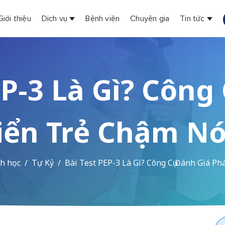
Giới thiệu
Dịch vụ
Bệnh viện
Chuyên gia
Tin tức
EP-3 Là Gì? Công 
iển Trẻ Chậm Nó
h học
Tự Kỷ
Bài Test PEP-3 Là Gì? Công Cụ Đánh Giá Ph