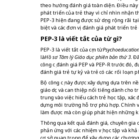
theo hướng đánh giá toàn diện. Điều này 
phát triển của trẻ thay vì chỉ nhìn nhận t
PEP-3 hiện đang được sử dụng rộng rãi tại 
biệt và các đơn vị đánh giá phát triển trẻ
PEP-3 là viết tắt của từ gì?
PEP-3 là viết tắt của cụm từ
Psychoeducationa
là
Hồ sơ Tâm lý Giáo dục phiên bản thứ 3
. Đ
công cụ đánh giá PEP và PEP-R trước đó, 
đánh giá trẻ tự kỷ và trẻ có các rối loạn p
Bộ công cụ này được xây dựng dựa trên n
giáo dục và can thiệp nổi tiếng dành cho t
trung vào việc hiểu cách trẻ học tập, xá
dựng môi trường hỗ trợ phù hợp. Chính vì
làm được mà còn giúp phát hiện những k
Thông qua kết quả đánh giá, chuyên gia có
phản ứng với các nhiệm vụ học tập và khả n
cơ sở quan trọng để xây dựng các chương 