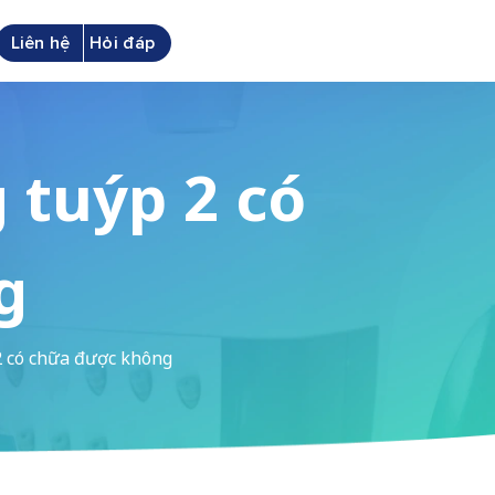
Liên hệ
Hỏi đáp
 tuýp 2 có
g
2 có chữa được không