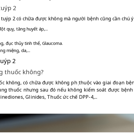
tuýp 2
tuýp 2 có chữa được không mà người bệnh cũng cần chú ý c
t quỵ, tăng huyết áp,...
, đục thủy tinh thể, Glaucoma.
ng miệng, da,...
tuýp 2 
ng thuốc không?
c không, có chữa được không phụ thuộc vào giai đoạn bện
ng thuốc nhưng sau đó nếu không kiểm soát được bệnh th
nediones, Glinides, Thuốc ức chế DPP-4,... 