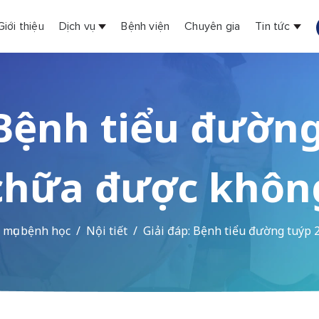
Giới thiệu
Dịch vụ
Bệnh viện
Chuyên gia
Tin tức
 Bệnh tiểu đường
chữa được khôn
mục bệnh học
Nội tiết
Giải đáp: Bệnh tiểu đường tuýp 