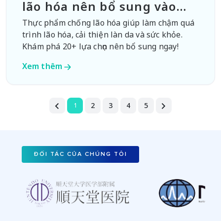
lão hóa nên bổ sung vào
thực đơn
Thực phẩm chống lão hóa giúp làm chậm quá
trình lão hóa, cải thiện làn da và sức khỏe.
Khám phá 20+ lựa chọn nên bổ sung ngay!
Xem thêm
2
3
4
5
1
ĐỐI TÁC CỦA CHÚNG TÔI