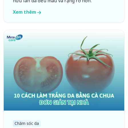
hữu làn da đều màu và rạng rỡ hơn.
Xem thêm
Chăm sóc da