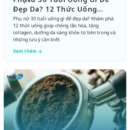
Đẹp Da? 12 Thức Uống
Chống Lão Hóa
Phụ nữ 30 tuổi uống gì để đẹp da? Khám phá
12 thức uống giúp chống lão hóa, tăng
collagen, dưỡng da sáng khỏe từ bên trong và
những lưu ý cần biết.
Xem thêm