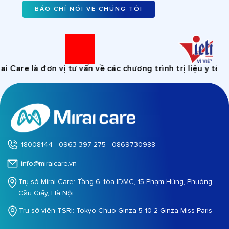
BÁO CHÍ NÓI VỀ CHÚNG TÔI
re là đơn vị tư vấn về các chương trình trị liệu y tế, khô
18008144 - 0963 397 275 - 0869730988
info@miraicare.vn
Trụ sở Mirai Care: Tầng 6, tòa IDMC, 15 Phạm Hùng, Phường
Cầu Giấy, Hà Nội
Trụ sở viện TSRI: Tokyo Chuo Ginza 5-10-2 Ginza Miss Paris