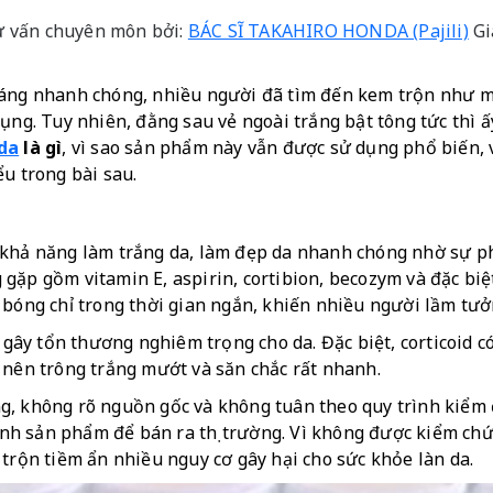
tư vấn chuyên môn bởi:
BÁC SĨ TAKAHIRO HONDA (Pajili)
Gi
áng nhanh chóng, nhiều người đã tìm đến kem trộn như một
ụng. Tuy nhiên, đằng sau vẻ ngoài trắng bật tông tức thì ấy
da
 là gì
, vì sao sản phẩm này vẫn được sử dụng phổ biến, v
ểu trong bài sau. 
 khả năng làm trắng da, làm đẹp da nhanh chóng nhờ sự p
ặp gồm vitamin E, aspirin, cortibion, becozym và đặc biệt l
 bóng chỉ trong thời gian ngắn, khiến nhiều người lầm tưở
ể gây tổn thương nghiêm trọng cho da. Đặc biệt, corticoid c
 nên trông trắng mướt và săn chắc rất nhanh.
, không rõ nguồn gốc và không tuân theo quy trình kiểm đị
thành sản phẩm để bán ra thị trường. Vì không được kiểm c
 trộn tiềm ẩn nhiều nguy cơ gây hại cho sức khỏe làn da.