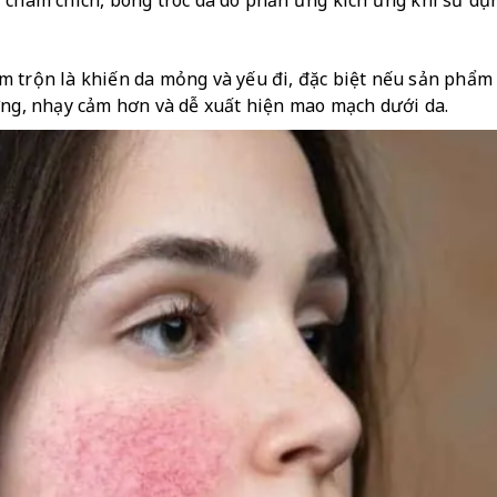
 châm chích, bong tróc da do phản ứng kích ứng khi sử dụn
 trộn là khiến da mỏng và yếu đi, đặc biệt nếu sản phẩm ch
ơng, nhạy cảm hơn và dễ xuất hiện mao mạch dưới da.