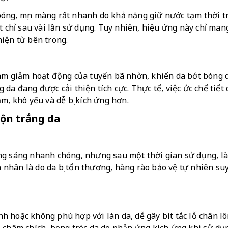
óng, mịn màng rất nhanh do khả năng giữ nước tạm thời tr
t chỉ sau vài lần sử dụng. Tuy nhiên, hiệu ứng này chỉ man
iện từ bên trong.
àm giảm hoạt động của tuyến bã nhờn, khiến da bớt bóng d
da đang được cải thiện tích cực. Thực tế, việc ức chế tiết 
m, khô yếu và dễ bị kích ứng hơn.
rộn trắng da
ng sáng nhanh chóng, nhưng sau một thời gian sử dụng, l
hân là do da bị tổn thương, hàng rào bảo vệ tự nhiên suy y
 hoặc không phù hợp với làn da, dễ gây bít tắc lỗ chân l