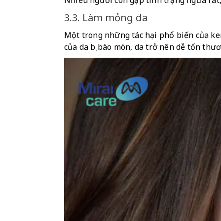
Nhiều người còn gặp tình trạng ngứa rát,
3.3. Làm mỏng da
Một trong những tác hại phổ biến của kem
của da bị bào mòn, da trở nên dễ tổn thư