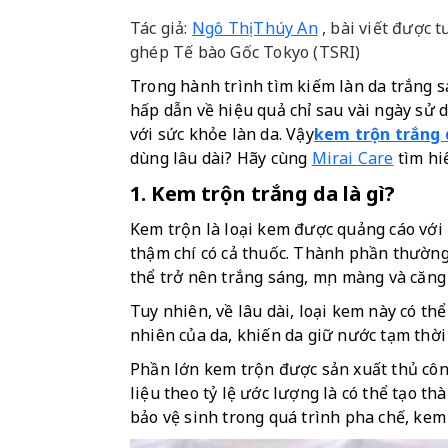
Tác giả:
Ngô Thị Thúy An
, bài viết được 
ghép Tế bào Gốc Tokyo (TSRI)
Trong hành trình tìm kiếm làn da trắng s
hấp dẫn về hiệu quả chỉ sau vài ngày sử d
với sức khỏe làn da. Vậy
kem trộn trắng 
dùng lâu dài? Hãy cùng 
Mirai Care
 tìm hi
1. Kem trộn trắng da là gì?
Kem trộn là loại kem được quảng cáo với
thậm chí có cả thuốc. Thành phần thường g
thể trở nên trắng sáng, mịn màng và căng
Tuy nhiên, về lâu dài, loại kem này có th
nhiên của da, khiến da giữ nước tạm thời
Phần lớn kem trộn được sản xuất thủ công
liệu theo tỷ lệ ước lượng là có thể tạo 
bảo vệ sinh trong quá trình pha chế, kem