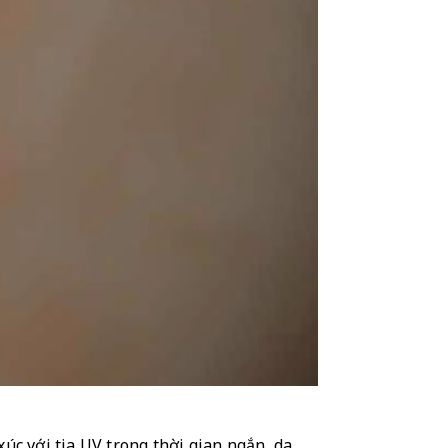
c với tia UV trong thời gian ngắn, da 