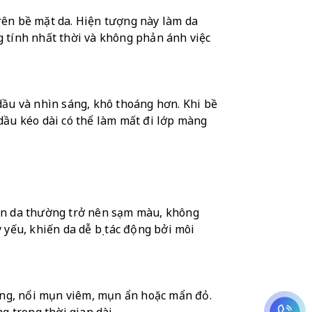
ên bề mặt da. Hiện tượng này làm da 
g tính nhất thời và không phản ánh việc 
ầu và nhìn sáng, khô thoáng hơn. Khi bề 
dầu kéo dài có thể làm mất đi lớp màng 
àn da thường trở nên sạm màu, không 
ếu, khiến da dễ bị tác động bởi môi 
ông, nổi mụn viêm, mụn ẩn hoặc mẩn đỏ. 