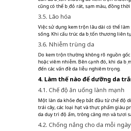
cũng có thể bị đỏ rát, sạm màu, đồng thờ
3.5. Lão hóa
Việc sử dụng kem trộn lâu dài có thể làm
sống. Khi cấu trúc da bị tổn thương liên 
3.6. Nhiễm trùng da
Do kem trộn thường không rõ nguồn gốc v
hoặc viêm nhiễm. Bên cạnh đó, khi da bị 
đến các vấn đề da liễu nghiêm trọng.
4. Làm thế nào để dưỡng da tr
4.1. Chế độ ăn uống lành mạnh
Một làn da khỏe đẹp bắt đầu từ chế độ di
trái cây, các loại hạt và thực phẩm giàu 
da duy trì độ ẩm, trông căng mịn và tươi 
4.2. Chống nắng cho da mỗi ngày