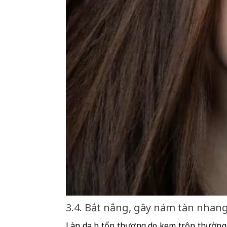
3.4. Bắt nắng, gây nám tàn nhan
Làn da bị tổn thương do kem trộn thường t