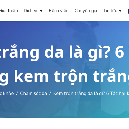
Giới thiệu
Dịch vụ
Bệnh viện
Chuyên gia
Tin tức
rắng da là gì? 6 
g kem trộn trắn
c khỏe
Chăm sóc da
Kem trộn trắng da là gì? 6 Tác hại