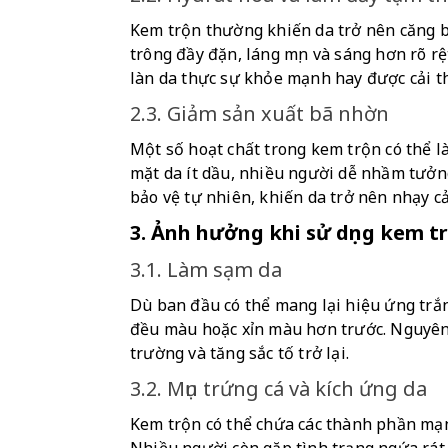
Kem trộn thường khiến da trở nên căng b
trông đầy đặn, láng mịn và sáng hơn rõ rệ
làn da thực sự khỏe mạnh hay được cải th
2.3. Giảm sản xuất bã nhờn
Một số hoạt chất trong kem trộn có thể l
mặt da ít dầu, nhiều người dễ nhầm tưởng 
bảo vệ tự nhiên, khiến da trở nên nhạy cả
3. Ảnh hưởng khi sử dụng kem t
3.1. Làm sạm da
Dù ban đầu có thể mang lại hiệu ứng trắ
đều màu hoặc xỉn màu hơn trước. Nguyên n
trường và tăng sắc tố trở lại.
3.2. Mụn trứng cá và kích ứng da
Kem trộn có thể chứa các thành phần mạnh