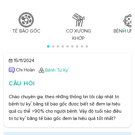
TẾ BÀO GỐC
CƠ XƯƠNG
BỆNH UN
KHỚP
15/11/2024
Chị Hoàn
Bệnh Tự Kỷ
CÂU HỎI
Chào chuyên gia, theo những thông tin tôi cập nhật trị
bệnh tự kỷ bằng tế bào gốc được biết sẽ đem lại hiệu
quả cụ thể >90% cho người bệnh. Vậy độ tuổi nào điều
trị tự kỷ bằng tế bào gốc đem lại hiệu quả tốt nhất?