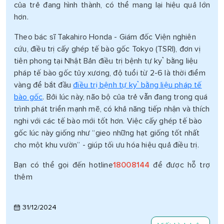
của trẻ đang hình thành, có thể mang lại hiệu quả lớn
hơn.
Theo bác sĩ Takahiro Honda - Giám đốc Viện nghiên
cứu, điều trị cấy ghép tế bào gốc Tokyo (TSRI), đơn vị
tiên phong tại Nhật Bản điều trị bệnh tự kỷ bằng liệu
pháp tế bào gốc tủy xương, độ tuổi từ 2-6 là thời điểm
vàng để bắt đầu
điều trị bệnh tự kỷ bằng liệu pháp tế
bào gốc
. Bởi lúc này, não bộ của trẻ vẫn đang trong quá
trình phát triển mạnh mẽ, có khả năng tiếp nhận và thích
nghi với các tế bào mới tốt hơn. Việc cấy ghép tế bào
gốc lúc này giống như “gieo những hạt giống tốt nhất
cho một khu vườn” - giúp tối ưu hóa hiệu quả điều trị.
Bạn có thể gọi đến hotline
18008144
để được hỗ trợ
thêm
31/12/2024