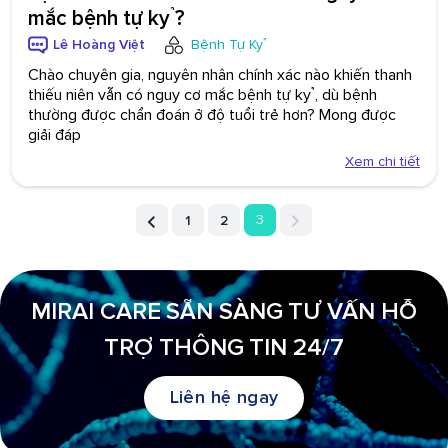
mắc bệnh tự kỷ?
Lê Hoàng Việt
Bệnh Tự Kỷ
Chào chuyên gia, nguyên nhân chính xác nào khiến thanh
thiếu niên vẫn có nguy cơ mắc bệnh tự kỷ, dù bệnh
thường được chẩn đoán ở độ tuổi trẻ hơn? Mong được
giải đáp
Xem chi tiết
3
1
2
MIRAI CARE SẴN SÀNG TƯ VẤN HỖ
TRỢ THÔNG TIN 24/7
Liên hệ ngay