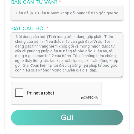
BẠN CẦN TƯ VẤN?
*
ĐẶT CÂU HỎI
*
Gửi