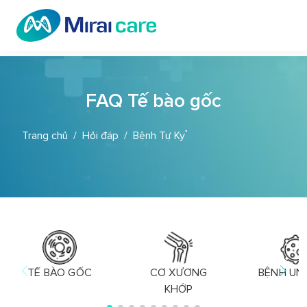
FAQ Tế bào gốc
Trang chủ
Hỏi đáp
Bệnh Tự Kỷ
TẾ BÀO GỐC
CƠ XƯƠNG
BỆNH UN
KHỚP