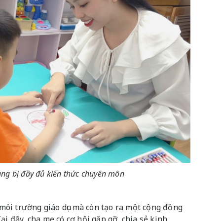
rang bị đầy đủ kiến thức chuyên môn
ôi trường giáo dục mà còn tạo ra một cộng đồng
ại đây, cha mẹ có cơ hội gặp gỡ, chia sẻ kinh