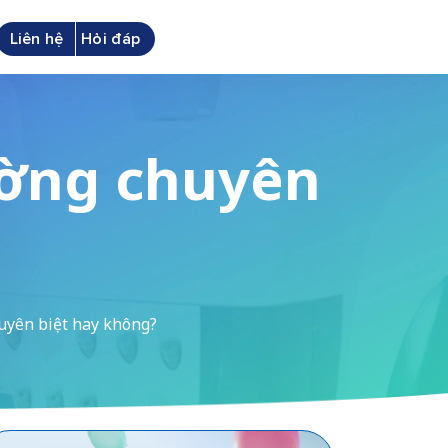
Liên hệ
Hỏi đáp
rường chuyên
?
huyên biệt hay không?