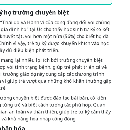
ỷ học trường chuyên biệt
 “Thái độ và Hành vi của cộng đồng đối với chứng
gia đình họ” tại Úc cho thấy học sinh tự kỷ có kết
h khuyết tật, với hơn một nửa (56%) cho biết họ đã
Chính vì vậy, trẻ tự kỷ được khuyến khích vào học
đầy đủ điều kiện phát triển.
 mang lại nhiều lợi ích bởi trường chuyên biệt
p với tình trạng bệnh, giúp trẻ phát triển cả về
i trường giáo dục này cung cấp các chương trình
nh vi giúp trẻ vượt qua những khó khăn thường gặp
trẻ.
trường chuyên biệt được đào tạo bài bản, có kiến
từng trẻ và biết cách tương tác phù hợp. Quan
ian an toàn và thân thiện, giúp trẻ tự kỷ cảm thấy
in và khả năng hòa nhập cộng đồng.
 nhân hóa