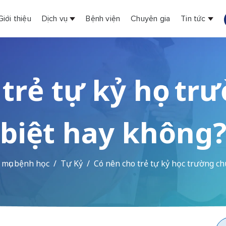
Giới thiệu
Dịch vụ
Bệnh viện
Chuyên gia
Tin tức
trẻ tự kỷ học t
biệt hay không
mục bệnh học
Tự Kỷ
Có nên cho trẻ tự kỷ học trường c