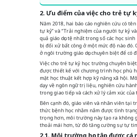
2. Ưu điểm của việc cho trẻ tự k
Năm 2018, hai báo cáo nghiên cứu có tên
tự kỷ” và “Trải nghiệm của người tự kỷ và 
quả giáo dục tệ nhất trong số các học sin
bị đối xử bất công ở một mức độ nào đó. 
ở ngôi trường giáo dục chuyên biệt để có 
Việc cho trẻ tự kỷ học trường chuyên biệt
được thiết kế với chương trình học phù hợ
mặt học thuật kết hợp kỹ năng xã hội. Mô
dạy về ngôn ngữ trị liệu, nghiên cứu hà
trong giao tiếp và cách xử lý cảm xúc của 
Bên cạnh đó, giáo viên và nhân viên tại 
thức bệnh học nhằm nắm được tình trạng 
trọng hơn, môi trường này tạo ra không g
thoải mái hơn, từ đó tăng cường sự tự t
2.1. Môi trường học tập được cá