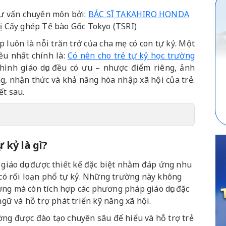
 tư vấn chuyên môn bởi:
BÁC SĨ TAKAHIRO HONDA
ị Cấy ghép Tế bào Gốc Tokyo (TSRI)
 luôn là nỗi trăn trở của cha mẹ có con tự kỷ. Một
ều nhất chính là:
Có nên cho trẻ tự kỷ học trường
 hình giáo dục đều có ưu – nhược điểm riêng, ảnh
g, nhận thức và khả năng hòa nhập xã hội của trẻ.
ết sau.
 kỷ là gì?
 giáo dục được thiết kế đặc biệt nhằm đáp ứng nhu
ẻ có rối loạn phổ tự kỷ. Những trường này không
ờng mà còn tích hợp các phương pháp giáo dục đặc
 ngữ và hỗ trợ phát triển kỹ năng xã hội.
ờng được đào tạo chuyên sâu để hiểu và hỗ trợ trẻ