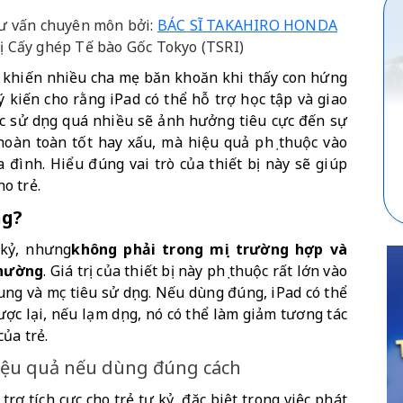
 tư vấn chuyên môn bởi:
BÁC SĨ TAKAHIRO HONDA
ị Cấy ghép Tế bào Gốc Tokyo (TSRI)
ỏi khiến nhiều cha mẹ băn khoăn khi thấy con hứng 
ý kiến cho rằng iPad có thể hỗ trợ học tập và giao 
ệc sử dụng quá nhiều sẽ ảnh hưởng tiêu cực đến sự 
hoàn toàn tốt hay xấu, mà hiệu quả phụ thuộc vào 
 đình. Hiểu đúng vai trò của thiết bị này sẽ giúp 
ho trẻ.
ng? 
 kỷ, nhưng
không phải trong mọi trường hợp và 
thường
. Giá trị của thiết bị này phụ thuộc rất lớn vào 
g và mục tiêu sử dụng. Nếu dùng đúng, iPad có thể 
ợc lại, nếu lạm dụng, nó có thể làm giảm tương tác 
ủa trẻ.
ợ hiệu quả nếu dùng đúng cách
ợ tích cực cho trẻ tự kỷ, đặc biệt trong việc phát 