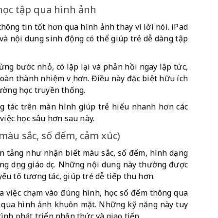
học tập qua hình ảnh
ông tin tốt hơn qua hình ảnh thay vì lời nói. iPad 
và nội dung sinh động có thể giúp trẻ dễ dàng tập 
ừng bước nhỏ, có lặp lại và phản hồi ngay lập tức, 
hoàn thành nhiệm vụ hơn. Điều này đặc biệt hữu ích 
rường học truyền thống.
g tác trên màn hình giúp trẻ hiểu nhanh hơn các 
 việc học sâu hơn sau này.
(màu sắc, số đếm, cảm xúc)
ền tảng như nhận biết màu sắc, số đếm, hình dạng 
ng dụng giáo dục. Những nội dung này thường được 
 yếu tố tương tác, giúp trẻ dễ tiếp thu hơn.
qua việc chạm vào đúng hình, học số đếm thông qua 
c qua hình ảnh khuôn mặt. Những kỹ năng này tuy 
ình phát triển nhận thức và giao tiếp.