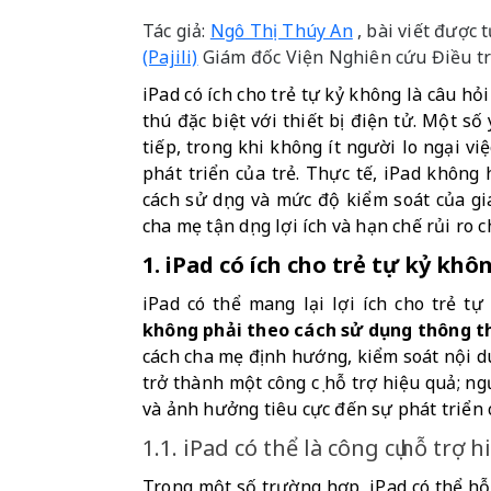
Tác giả:
Ngô Thị Thúy An
, bài viết được
(Pajili)
Giám đốc Viện Nghiên cứu Điều tr
iPad có ích cho trẻ tự kỷ không là câu h
thú đặc biệt với thiết bị điện tử. Một số 
tiếp, trong khi không ít người lo ngại vi
phát triển của trẻ. Thực tế, iPad không 
cách sử dụng và mức độ kiểm soát của gia
cha mẹ tận dụng lợi ích và hạn chế rủi ro c
1. iPad có ích cho trẻ tự kỷ khô
iPad có thể mang lại lợi ích cho trẻ tự
không phải theo cách sử dụng thông 
cách cha mẹ định hướng, kiểm soát nội dun
trở thành một công cụ hỗ trợ hiệu quả; ngư
và ảnh hưởng tiêu cực đến sự phát triển c
1.1. iPad có thể là công cụ hỗ tr
Trong một số trường hợp, iPad có thể hỗ tr