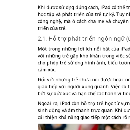
Khi được sử dụng đúng cách, iPad có thể tr
học tập và phát triển của trẻ tự kỷ. Tuy n
công nghệ, mà ở cách cha mẹ và chuyên g
triển của trẻ.
2.1. Hỗ trợ phát triển ngôn ngữ (
Một trong những lợi ích nổi bật của iPad
với những trẻ gặp khó khăn trong việc sử d
cho phép trẻ sử dụng hình ảnh, biểu tượn
cảm xúc.
Đối với những trẻ chưa nói được hoặc nói 
giao tiếp với người xung quanh. Việc có
bớt sự bức xúc và hạn chế các hành vi tiê
Ngoài ra, iPad còn hỗ trợ trẻ học từ vự
sinh động và âm thanh trực quan. Khi được
cải thiện khả năng giao tiếp một cách rõ r