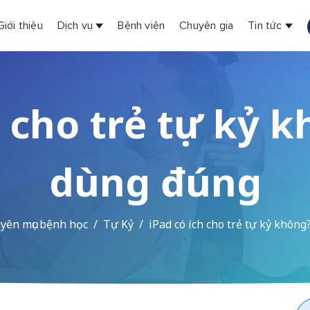
Giới thiệu
Dịch vụ
Bệnh viện
Chuyên gia
Tin tức
h cho trẻ tự kỷ 
dùng đúng
yên mục bệnh học
Tự Kỷ
iPad có ích cho trẻ tự kỷ khôn