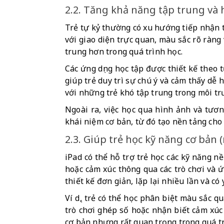
2.2. Tăng khả năng tập trung và 
Trẻ tự kỷ thường có xu hướng tiếp nhận th
với giao diện trực quan, màu sắc rõ ràng 
trung hơn trong quá trình học.
Các ứng dụng học tập được thiết kế theo t
giúp trẻ duy trì sự chú ý và cảm thấy dễ 
với những trẻ khó tập trung trong môi t
Ngoài ra, việc học qua hình ảnh và tươn
khái niệm cơ bản, từ đó tạo nền tảng cho
2.3. Giúp trẻ học kỹ năng cơ bản 
iPad có thể hỗ trợ trẻ học các kỹ năng n
hoặc cảm xúc thông qua các trò chơi và ứ
thiết kế đơn giản, lặp lại nhiều lần và có
Ví dụ, trẻ có thể học phân biệt màu sắc 
trò chơi ghép số hoặc nhận biết cảm xú
cơ bản nhưng rất quan trọng trong quá tr