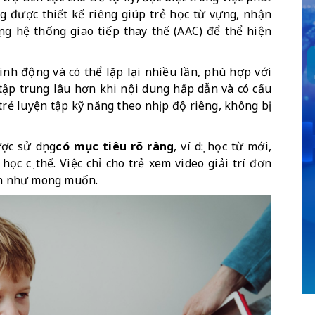
ng được thiết kế riêng giúp trẻ học từ vựng, nhận 
ng hệ thống giao tiếp thay thế (AAC) để thể hiện 
nh động và có thể lặp lại nhiều lần, phù hợp với 
 tập trung lâu hơn khi nội dung hấp dẫn và có cấu 
 trẻ luyện tập kỹ năng theo nhịp độ riêng, không bị 
ợc sử dụng
có mục tiêu rõ ràng
, ví dụ: học từ mới, 
ọc cụ thể. Việc chỉ cho trẻ xem video giải trí đơn 
iển như mong muốn.