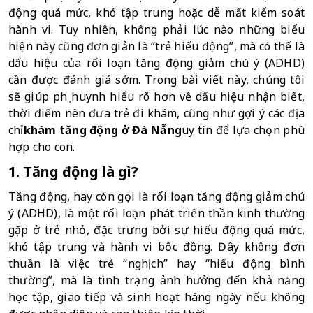
động quá mức, khó tập trung hoặc dễ mất kiểm soát 
hành vi. Tuy nhiên, không phải lúc nào những biểu 
hiện này cũng đơn giản là “trẻ hiếu động”, mà có thể là 
dấu hiệu của rối loạn tăng động giảm chú ý (ADHD) 
cần được đánh giá sớm. Trong bài viết này, chúng tôi 
sẽ giúp phụ huynh hiểu rõ hơn về dấu hiệu nhận biết, 
thời điểm nên đưa trẻ đi khám, cũng như gợi ý các địa 
chỉ
khám tăng động ở Đà Nẵng
uy tín để lựa chọn phù 
hợp cho con.
1. Tăng động là gì?
Tăng động, hay còn gọi là rối loạn tăng động giảm chú 
ý (ADHD), là một rối loạn phát triển thần kinh thường 
gặp ở trẻ nhỏ, đặc trưng bởi sự hiếu động quá mức, 
khó tập trung và hành vi bốc đồng. Đây không đơn 
thuần là việc trẻ “nghịch” hay “hiếu động bình 
thường”, mà là tình trạng ảnh hưởng đến khả năng 
học tập, giao tiếp và sinh hoạt hàng ngày nếu không 