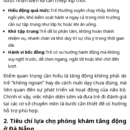
được nhận diện và can thiệp kịp thời.
Hiếu động quá mức:
Trẻ thường xuyên chạy nhảy, không 
ngồi yên, khó kiểm soát hành vi ngay cả trong môi trường 
cần sự tập trung như lớp học hoặc khi ăn uống.
Khó tập trung:
Trẻ dễ bị phân tâm, không hoàn thành 
nhiệm vụ, nhanh chán và khó duy trì sự chú ý trong thời gian 
dài.
Hành vi bốc đồng:
Trẻ có xu hướng hành động mà không 
suy nghĩ trước, dễ chen ngang, ngắt lời hoặc khó chờ đến 
lượt.
Điểm quan trọng cần hiểu là tăng động không phải do 
trẻ “không ngoan” hay do cách nuôi dạy chưa đúng, mà 
liên quan đến sự phát triển và hoạt động của não bộ. 
Chính vì vậy, việc nhận diện sớm và đưa trẻ đi đánh giá 
tại các cơ sở chuyên môn là bước cần thiết để có hướng 
hỗ trợ phù hợp.
2. Tiêu chí lựa chọn phòng khám tăng động 
ở Đà Nẵng