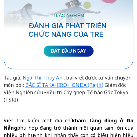
TRẮC NGHIỆM
ĐÁNH GIÁ PHÁT TRIỂN
CHỨC NĂNG CỦA TRẺ
BẮT ĐẦU NGAY
Tác giả:
Ngô Thị Thúy An
, bài viết được tư vấn chuyên
môn bởi:
BÁC SĨ TAKAHIRO HONDA (Pajili)
Giám đốc
Viện Nghiên cứu Điều trị Cấy ghép Tế bào Gốc Tokyo
(TSRI)
Việc tìm kiếm một địa chỉ
khám tăng động ở Đà 
Nẵng
phù hợp đang trở thành mối quan tâm lớn của 
nhiều phụ huynh khi nhận thấy con có biểu hiện hiếu 