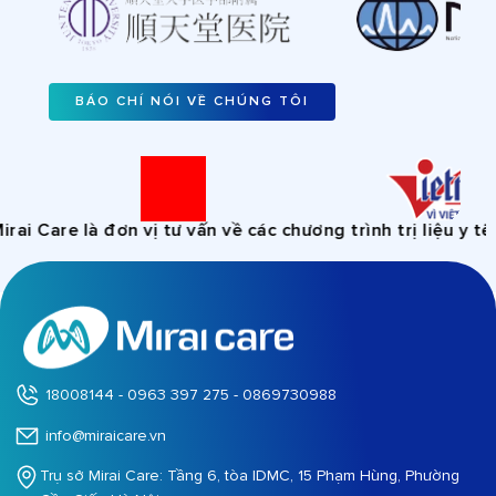
BÁO CHÍ NÓI VỀ CHÚNG TÔI
Care là đơn vị tư vấn về các chương trình trị liệu y tế, k
18008144 - 0963 397 275 - 0869730988
info@miraicare.vn
Trụ sở Mirai Care: Tầng 6, tòa IDMC, 15 Phạm Hùng, Phường