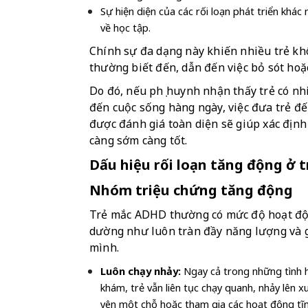
Sự hiện diện của các rối loạn phát triển khác
về học tập.
Chính sự đa dạng này khiến nhiều trẻ k
thường biết đến, dẫn đến việc bỏ sót ho
Do đó, nếu phụ huynh nhận thấy trẻ có nh
đến cuộc sống hàng ngày, việc đưa trẻ đến
được đánh giá toàn diện sẽ giúp xác địn
càng sớm càng tốt.
Dấu hiệu rối loạn tăng động ở 
Nhóm triệu chứng tăng động
Trẻ mắc ADHD thường có mức độ hoạt động
dường như luôn tràn đầy năng lượng và g
mình.
Luôn chạy nhảy: 
Ngay cả trong những tình h
khám, trẻ vẫn liên tục chạy quanh, nhảy lên 
yên một chỗ hoặc tham gia các hoạt động tĩn