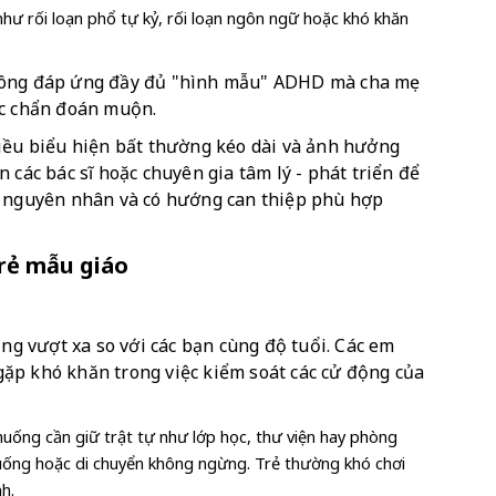
 như rối loạn phổ tự kỷ, rối loạn ngôn ngữ hoặc khó khăn 
hông đáp ứng đầy đủ "hình mẫu" ADHD mà cha mẹ 
ặc chẩn đoán muộn.
iều biểu hiện bất thường kéo dài và ảnh hưởng 
 các bác sĩ hoặc chuyên gia tâm lý - phát triển để 
h nguyên nhân và có hướng can thiệp phù hợp 
trẻ mẫu giáo
 vượt xa so với các bạn cùng độ tuổi. Các em 
ặp khó khăn trong việc kiểm soát các cử động của 
uống cần giữ trật tự như lớp học, thư viện hay phòng 
xuống hoặc di chuyển không ngừng. Trẻ thường khó chơi 
h.