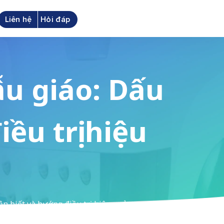
Liên hệ
Hỏi đáp
ẫu giáo: Dấu
ều trị hiệu
ận biết và hướng điều trị hiệu quả