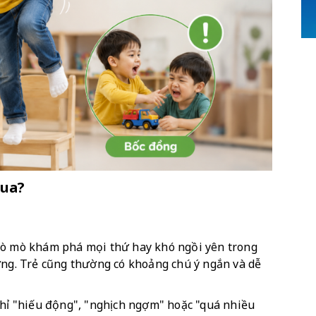
qua?
c, tò mò khám phá mọi thứ hay khó ngồi yên trong 
ờng. Trẻ cũng thường có khoảng chú ý ngắn và dễ 
chỉ "hiếu động", "nghịch ngợm" hoặc "quá nhiều 