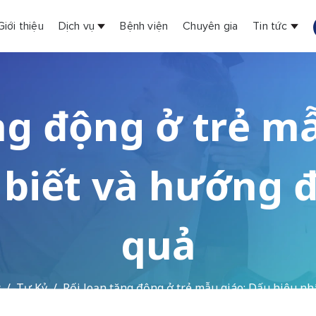
Giới thiệu
Dịch vụ
Bệnh viện
Chuyên gia
Tin tức
ng động ở trẻ m
biết và hướng đi
quả
c
Tự Kỷ
Rối loạn tăng động ở trẻ mẫu giáo: Dấu hiệu nh