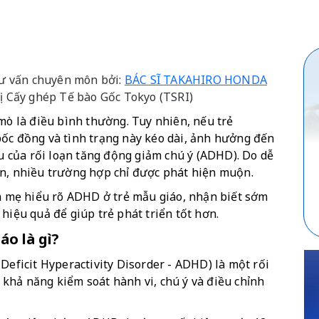
 tư vấn chuyên môn bởi:
BÁC SĨ TAKAHIRO HONDA
ị Cấy ghép Tế bào Gốc Tokyo (TSRI)
mò là điều bình thường. Tuy nhiên, nếu trẻ 
ốc đồng và tình trạng này kéo dài, ảnh hưởng đến 
ệu của rối loạn tăng động giảm chú ý (ADHD). Do dễ 
ên, nhiều trường hợp chỉ được phát hiện muộn.
ha mẹ hiểu rõ ADHD ở trẻ mẫu giáo, nhận biết sớm 
hiệu quả để giúp trẻ phát triển tốt hơn.
o là gì? 
Deficit Hyperactivity Disorder - ADHD) là một rối 
khả năng kiểm soát hành vi, chú ý và điều chỉnh 