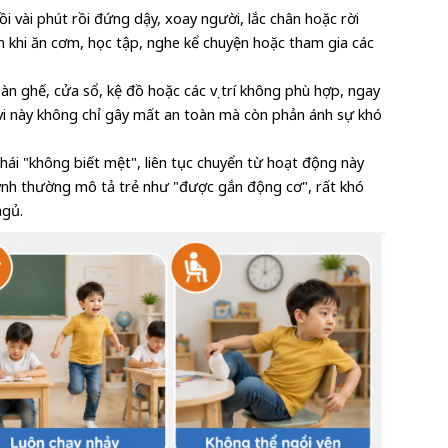
ồi vài phút rồi đứng dậy, xoay người, lắc chân hoặc rời 
n khi ăn cơm, học tập, nghe kể chuyện hoặc tham gia các 
àn ghế, cửa sổ, kệ đồ hoặc các vị trí không phù hợp, ngay 
 vi này không chỉ gây mất an toàn mà còn phản ánh sự khó 
hái "không biết mệt", liên tục chuyển từ hoạt động này 
nh thường mô tả trẻ như "được gắn động cơ", rất khó 
ngủ.