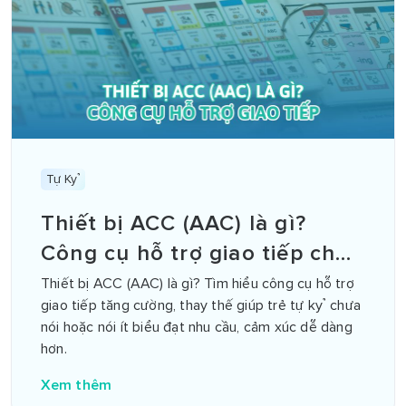
Tự Kỷ
Thiết bị ACC (AAC) là gì?
Công cụ hỗ trợ giao tiếp cho
trẻ tự kỷ
Thiết bị ACC (AAC) là gì? Tìm hiểu công cụ hỗ trợ
giao tiếp tăng cường, thay thế giúp trẻ tự kỷ chưa
nói hoặc nói ít biểu đạt nhu cầu, cảm xúc dễ dàng
hơn.
Xem thêm