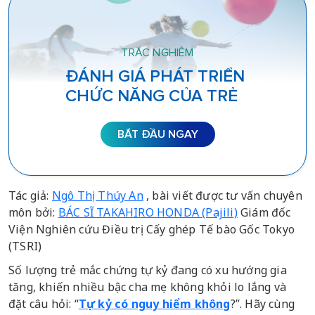
TRẮC NGHIỆM
ĐÁNH GIÁ PHÁT TRIỂN
CHỨC NĂNG CỦA TRẺ
BẮT ĐẦU NGAY
Tác giả:
Ngô Thị Thúy An
, bài viết được tư vấn chuyên
môn bởi:
BÁC SĨ TAKAHIRO HONDA (Pajili)
Giám đốc
Viện Nghiên cứu Điều trị Cấy ghép Tế bào Gốc Tokyo
(TSRI)
Số lượng trẻ mắc chứng tự kỷ đang có xu hướng gia
tăng, khiến nhiều bậc cha mẹ không khỏi lo lắng và
đặt câu hỏi: “
Tự kỷ có nguy hiểm không
?”. Hãy cùng