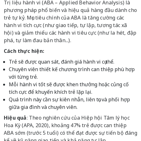
Trị liệu hành vi (ABA – Applied Behavior Analysis) là
phương pháp phổ biến và hiệu quả hàng đầu dành cho
trẻ tự kỷ. Mục tiêu chính của ABA là tăng cường các
hành vi tích cực (như giao tiếp, tự lập, tương tác xã
hội) và giảm thiểu các hành vi tiêu cực (như la hét, đập
phá, tự làm đau bản thân...).
Cách thực hiện:
Trẻ sẽ được quan sát, đánh giá hành vi cụ thể.
Chuyên viên thiết kế chương trình can thiệp phù hợp
với từng trẻ.
Mỗi hành vi tốt sẽ được khen thưởng hoặc củng cố
tích cực để khuyến khích trẻ lặp lại.
Quá trình này cần sự kiên nhẫn, liên tục và phối hợp
giữa gia đình và chuyên viên.
Hiệu quả
: Theo nghiên cứu của Hiệp hội Tâm lý học
Hoa Kỳ (APA, 2020), khoảng 47% trẻ được can thiệp
ABA sớm (trước 5 tuổi) có thể đạt được sự tiến bộ đáng
kể về kỹ năng giao tiếp và khả năng tự lập.