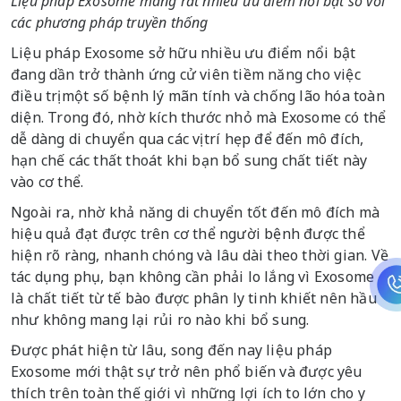
Liệu pháp Exosome mang rất nhiều ưu điểm nổi bật so với
các phương pháp truyền thống
Liệu pháp Exosome sở hữu nhiều ưu điểm nổi bật
đang dần trở thành ứng cử viên tiềm năng cho việc
điều trị một số bệnh lý mãn tính và chống lão hóa toàn
diện. Trong đó, nhờ kích thước nhỏ mà Exosome có thể
dễ dàng di chuyển qua các vị trí hẹp để đến mô đích,
hạn chế các thất thoát khi bạn bổ sung chất tiết này
vào cơ thể.
Ngoài ra, nhờ khả năng di chuyển tốt đến mô đích mà
hiệu quả đạt được trên cơ thể người bệnh được thể
hiện rõ ràng, nhanh chóng và lâu dài theo thời gian. Về
tác dụng phụ, bạn không cần phải lo lắng vì Exosome
là chất tiết từ tế bào được phân ly tinh khiết nên hầu
như không mang lại rủi ro nào khi bổ sung.
Được phát hiện từ lâu, song đến nay liệu pháp
Exosome mới thật sự trở nên phổ biến và được yêu
thích trên toàn thế giới vì những lợi ích to lớn cho y