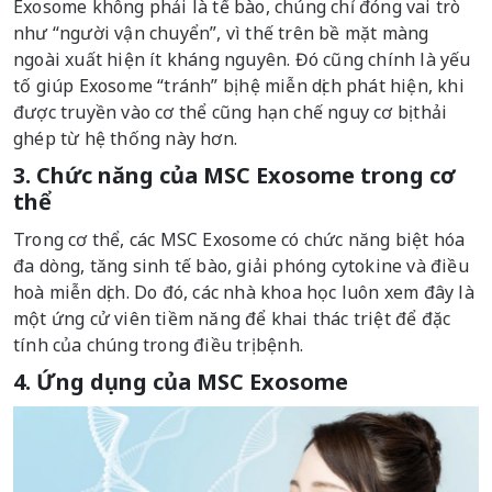
Exosome không phải là tế bào, chúng chỉ đóng vai trò
như “người vận chuyển”, vì thế trên bề mặt màng
ngoài xuất hiện ít kháng nguyên. Đó cũng chính là yếu
tố giúp Exosome “tránh” bị hệ miễn dịch phát hiện, khi
được truyền vào cơ thể cũng hạn chế nguy cơ bị thải
ghép từ hệ thống này hơn.
3. Chức năng của MSC Exosome trong cơ
thể
Trong cơ thể, các MSC Exosome có chức năng biệt hóa
đa dòng, tăng sinh tế bào, giải phóng cytokine và điều
hoà miễn dịch. Do đó, các nhà khoa học luôn xem đây là
một ứng cử viên tiềm năng để khai thác triệt để đặc
tính của chúng trong điều trị bệnh.
4. Ứng dụng của MSC Exosome