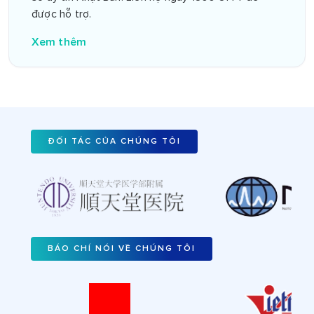
được hỗ trợ.
Xem thêm
ĐỐI TÁC CỦA CHÚNG TÔI
BÁO CHÍ NÓI VỀ CHÚNG TÔI