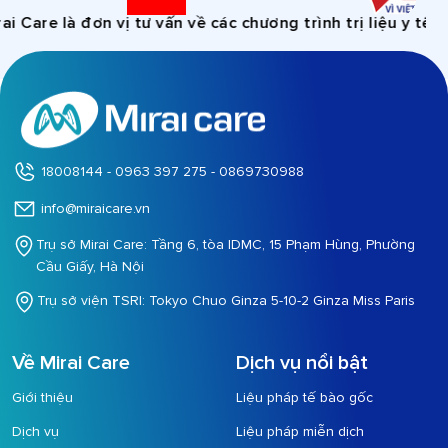
re là đơn vị tư vấn về các chương trình trị liệu y tế, khô
18008144 - 0963 397 275 - 0869730988
info@miraicare.vn
Trụ sở Mirai Care: Tầng 6, tòa IDMC, 15 Phạm Hùng, Phường
Cầu Giấy, Hà Nội
Trụ sở viện TSRI: Tokyo Chuo Ginza 5-10-2 Ginza Miss Paris
Về Mirai Care
Dịch vụ nổi bật
Giới thiệu
Liệu pháp tế bào gốc
Dịch vụ
Liệu pháp miễn dịch