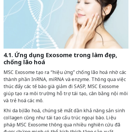
4.1. Ứng dụng Exosome trong làm đẹp,
chống lão hoá
MSC Exosome tạo ra “hiệu ứng” chống lão hoá nhờ các
thành phần InRNA, miRNA và enzyme. Thông qua việc
thúc đẩy các tế bào già giảm đi SASP, MSC Exosome
giúp tạo ra môi trường hỗ trợ tái tạo, cân bằng nội môi
và trẻ hoá các mô.
Khi da bị lão hoá, chúng sẽ mất dần khả năng sản sinh
collagen cũng như tái tạo cấu trúc ngoại bào. Liệu
pháp MSC Exosome thông qua nhiều nghiên cứu đã
được chứng minh có thể kích thích tăng sản xuất