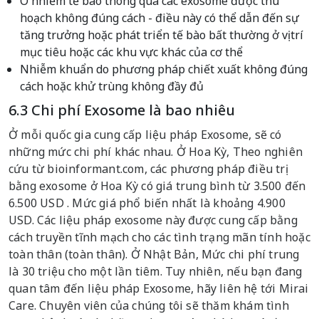
Ô nhiễm tế bào thông qua các exosome được thu
hoạch không đúng cách - điều này có thể dẫn đến sự
tăng trưởng hoặc phát triển tế bào bất thường ở vị trí
mục tiêu hoặc các khu vực khác của cơ thể
Nhiễm khuẩn do phương pháp chiết xuất không đúng
cách hoặc khử trùng không đầy đủ
6.3 Chi phí Exosome là bao nhiêu
Ở mỗi quốc gia cung cấp liệu pháp Exosome, sẽ có
những mức chi phí khác nhau. Ở Hoa Kỳ, Theo nghiên
cứu từ bioinformant.com, các phương pháp điều trị
bằng exosome ở Hoa Kỳ có giá trung bình từ 3.500 đến
6.500 USD . Mức giá phổ biến nhất là khoảng 4.900
USD. Các liệu pháp exosome này được cung cấp bằng
cách truyền tĩnh mạch cho các tình trạng mãn tính hoặc
toàn thân (toàn thân). Ở Nhật Bản, Mức chi phí trung
là 30 triệu cho một lần tiêm. Tuy nhiên, nếu bạn đang
quan tâm đến liệu pháp Exosome, hãy liên hệ tới Mirai
Care. Chuyên viên của chúng tôi sẽ thăm khám tình