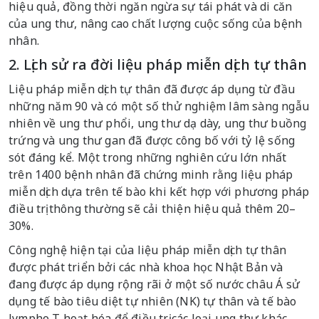
hiệu quả, đồng thời ngăn ngừa sự tái phát và di căn
của ung thư, nâng cao chất lượng cuộc sống của bệnh
nhân.
2. Lịch sử ra đời liệu pháp miễn dịch tự thân
Liệu pháp miễn dịch tự thân đã được áp dụng từ đầu
những năm 90 và có một số thử nghiệm lâm sàng ngẫu
nhiên về ung thư phổi, ung thư dạ dày, ung thư buồng
trứng và ung thư gan đã được công bố với tỷ lệ sống
sót đáng kể. Một trong những nghiên cứu lớn nhất
trên 1400 bệnh nhân đã chứng minh rằng liệu pháp
miễn dịch dựa trên tế bào khi kết hợp với phương pháp
điều trị thông thường sẽ cải thiện hiệu quả thêm 20–
30%.
Công nghệ hiện tại của liệu pháp miễn dịch tự thân
được phát triển bởi các nhà khoa học Nhật Bản và
đang được áp dụng rộng rãi ở một số nước châu Á sử
dụng tế bào tiêu diệt tự nhiên (NK) tự thân và tế bào
lympho T hoạt hóa để điều trị các loại ung thư khác