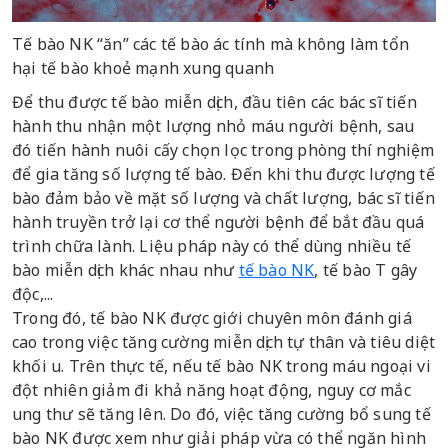
Tế bào NK “ăn” các tế bào ác tính mà không làm tổn
hại tế bào khoẻ mạnh xung quanh
Để thu được tế bào miễn dịch, đầu tiên các bác sĩ tiến
hành thu nhận một lượng nhỏ máu người bệnh, sau
đó tiến hành nuôi cấy chọn lọc trong phòng thí nghiệm
để gia tăng số lượng tế bào. Đến khi thu được lượng tế
bào đảm bảo về mặt số lượng và chất lượng, bác sĩ tiến
hành truyền trở lại cơ thể người bệnh để bắt đầu quá
trình chữa lành. Liệu pháp này có thể dùng nhiều tế
bào miễn dịch khác nhau như
tế bào NK
, tế bào T gây
độc,...
Trong đó, tế bào NK được giới chuyên môn đánh giá
cao trong việc tăng cường miễn dịch tự thân và tiêu diệt
khối u. Trên thực tế, nếu tế bào NK trong máu ngoại vi
đột nhiên giảm đi khả năng hoạt động, nguy cơ mắc
ung thư sẽ tăng lên. Do đó, việc tăng cường bổ sung tế
bào NK được xem như giải pháp vừa có thể ngăn hình