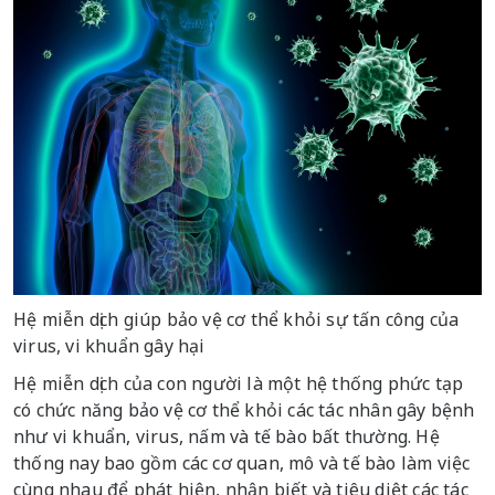
Hệ miễn dịch giúp bảo vệ cơ thể khỏi sự tấn công của
virus, vi khuẩn gây hại
Hệ miễn dịch của con người là một hệ thống phức tạp
có chức năng bảo vệ cơ thể khỏi các tác nhân gây bệnh
như vi khuẩn, virus, nấm và tế bào bất thường. Hệ
thống nay bao gồm các cơ quan, mô và tế bào làm việc
cùng nhau để phát hiện, nhận biết và tiêu diệt các tác