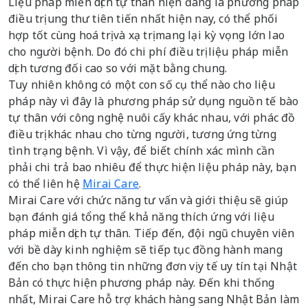
Liệu pháp miễn dịch tự thân hiện đang là phương pháp
điều trị ung thư tiên tiến nhất hiện nay, có thể phối
hợp tốt cùng hoá trị và xạ trị mang lại kỳ vọng lớn lao
cho người bệnh. Do đó chi phí điều trị liệu pháp miễn
dịch tương đối cao so với mặt bằng chung.
Tuy nhiên không có một con số cụ thể nào cho liệu
pháp này vì đây là phương pháp sử dụng nguồn tế bào
tự thân với công nghệ nuôi cấy khác nhau, với phác đồ
điều trị khác nhau cho từng người, tương ứng từng
tình trạng bệnh. Vì vậy, để biết chính xác mình cần
phải chi trả bao nhiêu để thực hiện liệu pháp này, bạn
có thể liên hệ
Mirai Care
.
Mirai Care với chức năng tư vấn và giới thiệu sẽ giúp
bạn đánh giá tổng thể khả năng thích ứng với liệu
pháp miễn dịch tự thân. Tiếp đến, đội ngũ chuyên viên
với bề dày kinh nghiệm sẽ tiếp tục đồng hành mang
đến cho bạn thông tin những đơn vị y tế uy tín tại Nhật
Bản có thực hiện phương pháp này. Đến khi thống
nhất, Mirai Care hỗ trợ khách hàng sang Nhật Bản làm