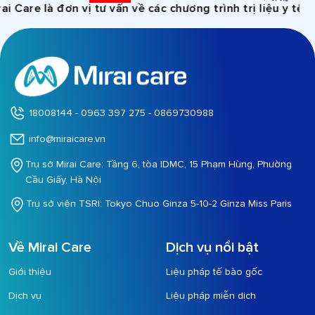
re là đơn vị tư vấn về các chương trình trị liệu y tế, khô
18008144 - 0963 397 275 - 0869730988
info@miraicare.vn
Trụ sở Mirai Care: Tầng 6, tòa IDMC, 15 Phạm Hùng, Phường
Cầu Giấy, Hà Nội
Trụ sở viện TSRI: Tokyo Chuo Ginza 5-10-2 Ginza Miss Paris
Về Mirai Care
Dịch vụ nổi bật
Giới thiệu
Liệu pháp tế bào gốc
Dịch vụ
Liệu pháp miễn dịch