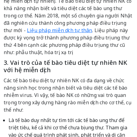
hệ miễn dịch tự nhiên). Tế bào tiêu diệt tự nhiên NK có
khả năng nhận biết và tiêu diệt các tế bào ung thư
trong cơ thể. Năm 2018, một số chuyên gia người Nhật
đã nghiên cứu thành công phương pháp điều trị ung
thư mới -
Liệu pháp miễn dịch tự thân
. Liệu pháp này
được kỳ vọng trở thành phương pháp điều trị ung thư
thứ 4 bên cạnh các phương pháp điều trị ung thư cũ
như: phẫu thuật, hóa trị, xạ trị.
3. Vai trò của tế bào tiêu diệt tự nhiên NK
với hệ miễn dịch
Các tế bào tiêu diệt tự nhiên NK có đa dạng về chức
năng sinh học trong nhận biết và tiêu diệt các tế bào
nhiễm virus. Vì vậy, tế bào NK có những vai trò quan
trọng trong xây dựng hàng rào miễn dịch cho cơ thể, cụ
thể như:
Là tế bào duy nhất tự tìm tới các tế bào ung thư để
triệt tiêu, kể cả khi cơ thể chưa bị ung thư. Tham gia
vào ức chế quá trình phát sinh, phát triển và di căn