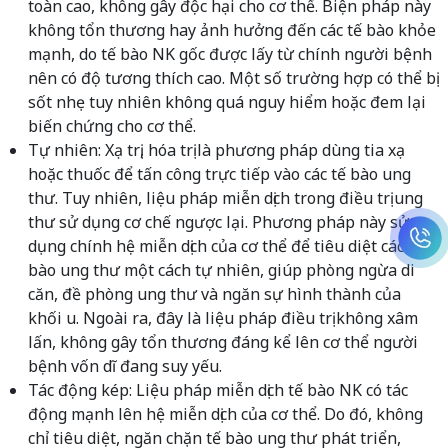
toàn cao, không gây độc hại cho cơ thể. Biện pháp này
không tổn thương hay ảnh hưởng đến các tế bào khỏe
mạnh, do tế bào NK gốc được lấy từ chính người bệnh
nên có độ tương thích cao. Một số trường hợp có thể bị
sốt nhẹ tuy nhiên không quá nguy hiểm hoặc đem lại
biến chứng cho cơ thể.
Tự nhiên: Xạ trị, hóa trị là phương pháp dùng tia xạ
hoặc thuốc để tấn công trực tiếp vào các tế bào ung
thư. Tuy nhiên, liệu pháp miễn dịch trong điều trị ung
thư sử dụng cơ chế ngược lại. Phương pháp này sử
dụng chính hệ miễn dịch của cơ thể để tiêu diệt các tế
bào ung thư một cách tự nhiên, giúp phòng ngừa di
căn, đề phòng ung thư và ngăn sự hình thành của
khối u. Ngoài ra, đây là liệu pháp điều trị không xâm
lấn, không gây tổn thương đáng kể lên cơ thể người
bệnh vốn dĩ đang suy yếu.
Tác động kép: Liệu pháp miễn dịch tế bào NK có tác
động mạnh lên hệ miễn dịch của cơ thể. Do đó, không
chỉ tiêu diệt, ngăn chặn tế bào ung thư phát triển,