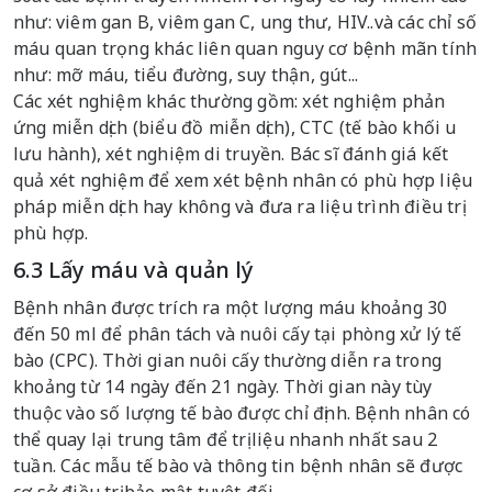
như: viêm gan B, viêm gan C, ung thư, HIV..và các chỉ số
máu quan trọng khác liên quan nguy cơ bệnh mãn tính
như: mỡ máu, tiểu đường, suy thận, gút...
Các xét nghiệm khác thường gồm: xét nghiệm phản
ứng miễn dịch (biểu đồ miễn dịch), CTC (tế bào khối u
lưu hành), xét nghiệm di truyền. Bác sĩ đánh giá kết
quả xét nghiệm để xem xét bệnh nhân có phù hợp liệu
pháp miễn dịch hay không và đưa ra liệu trình điều trị
phù hợp.
6.3 Lấy máu và quản lý
Bệnh nhân được trích ra một lượng máu khoảng 30
đến 50 ml để phân tách và nuôi cấy tại phòng xử lý tế
bào (CPC). Thời gian nuôi cấy thường diễn ra trong
khoảng từ 14 ngày đến 21 ngày. Thời gian này tùy
thuộc vào số lượng tế bào được chỉ định. Bệnh nhân có
thể quay lại trung tâm để trị liệu nhanh nhất sau 2
tuần. Các mẫu tế bào và thông tin bệnh nhân sẽ được