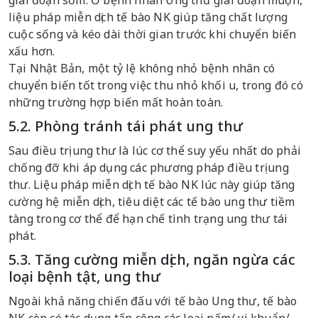
giai đoạn sớm. Ở bệnh nhân Ung thư giai đoạn muộn,
liệu pháp miễn dịch tế bào NK giúp tăng chất lượng
cuộc sống và kéo dài thời gian trước khi chuyển biến
xấu hơn.
Tại Nhật Bản, một tỷ lệ không nhỏ bệnh nhân có
chuyển biến tốt trong việc thu nhỏ khối u, trong đó có
những trường hợp biến mất hoàn toàn.
5.2. Phòng tránh tái phát ung thư
Sau điều trị ung thư là lúc cơ thể suy yếu nhất do phải
chống đỡ khi áp dụng các phương pháp điều trị ung
thư. Liệu pháp miễn dịch tế bào NK lúc này giúp tăng
cường hệ miễn dịch, tiêu diệt các tế bào ung thư tiềm
tàng trong cơ thể để hạn chế tình trạng ung thư tái
phát.
5.3. Tăng cường miễn dịch, ngăn ngừa các
loại bệnh tật, ung thư
Ngoài khả năng chiến đấu với tế bào Ung thư, tế bào