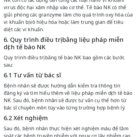
NK còn có tác dụng tấn công các loại nấm/ vi khuẩn/
virus độc hại xâm nhập vào cơ thể. Tế bào NK có thể
giải phóng các granzyme làm cho quá trình oxy hóa của
vi khuẩn bị vô hiệu hóa hoặc làm trung gian để tiêu
diệt các vi khuẩn.
6. Quy trình điều trị bằng liệu pháp miễn
dịch tế bào NK
Quy trình điều trị bằng tế bào NK bao gồm các bước
sau:
6.1 Tư vấn từ bác sĩ
Bệnh nhân sẽ được hướng dẫn kiểm tra thông tin
đăng ký và tìm hiểu thêm về liệu pháp miễn dịch tế bào
NK. Sau đó, bệnh nhân sẽ được tư vấn cụ thể hơn từ
bác sĩ chuyên môn tùy vào từng trường hợp bệnh lý.
6.2 Xét nghiệm
Sau đó, bệnh nhân thực hiện xét nghiệm máu để tầm
soát các bệnh truyền nhiễm với nguy cơ lây nhiễm cao