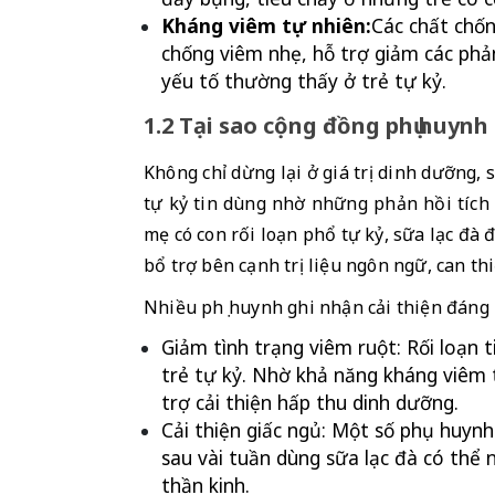
Kháng viêm tự nhiên:
Các chất chố
chống viêm nhẹ, hỗ trợ giảm các phản
yếu tố thường thấy ở trẻ tự kỷ.
1.2 Tại sao cộng đồng phụ huynh
Không chỉ dừng lại ở giá trị dinh dưỡng, 
tự kỷ tin dùng nhờ những phản hồi tích c
mẹ có con rối loạn phổ tự kỷ, sữa lạc đà
bổ trợ bên cạnh trị liệu ngôn ngữ, can th
Nhiều phụ huynh ghi nhận cải thiện đáng 
Giảm tình trạng viêm ruột: Rối loạn 
trẻ tự kỷ. Nhờ khả năng kháng viêm tự
trợ cải thiện hấp thu dinh dưỡng.
Cải thiện giấc ngủ: Một số phụ huynh
sau vài tuần dùng sữa lạc đà có thể n
thần kinh.