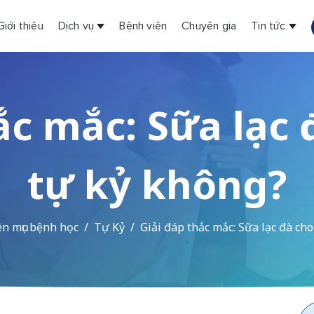
Giới thiệu
Dịch vụ
Bệnh viện
Chuyên gia
Tin tức
ắc mắc: Sữa lạc
tự kỷ không?
n mục bệnh học
Tự Kỷ
Giải đáp thắc mắc: Sữa lạc đà ch