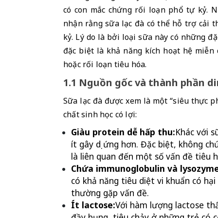
có con mắc chứng rối loạn phổ tự kỷ. N
nhận rằng sữa lạc đà có thể hỗ trợ cải th
kỷ. Lý do là bởi loại sữa này có những đặ
đặc biệt là khả năng kích hoạt hệ miễn
hoặc rối loạn tiêu hóa.
1.1 Nguồn gốc và thành phần di
Sữa lạc đà được xem là một “siêu thực p
chất sinh học có lợi:
Giàu protein dễ hấp thu:
Khác với s
ít gây dị ứng hơn. Đặc biệt, không ch
là liên quan đến một số vấn đề tiêu h
Chứa immunoglobulin và lysozyme
có khả năng tiêu diệt vi khuẩn có hại
thường gặp vấn đề.
Ít lactose:
Với hàm lượng lactose thấ
đầy bụng, tiêu chảy ở những trẻ có c