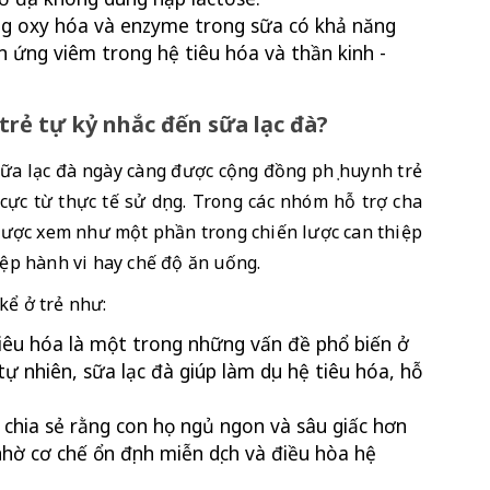
ng oxy hóa và enzyme trong sữa có khả năng 
 ứng viêm trong hệ tiêu hóa và thần kinh - 
 trẻ tự kỷ nhắc đến sữa lạc đà?
sữa lạc đà ngày càng được cộng đồng phụ huynh trẻ 
ực từ thực tế sử dụng. Trong các nhóm hỗ trợ cha 
 được xem như một phần trong chiến lược can thiệp 
iệp hành vi hay chế độ ăn uống.
kể ở trẻ như:
tiêu hóa là một trong những vấn đề phổ biến ở 
 nhiên, sữa lạc đà giúp làm dịu hệ tiêu hóa, hỗ 
 chia sẻ rằng con họ ngủ ngon và sâu giấc hơn 
hờ cơ chế ổn định miễn dịch và điều hòa hệ 