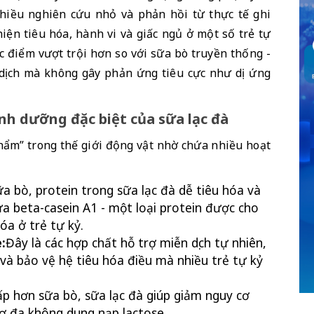
hiều nghiên cứu nhỏ và phản hồi từ thực tế ghi 
iện tiêu hóa, hành vi và giấc ngủ ở một số trẻ tự 
c điểm vượt trội hơn so với sữa bò truyền thống - 
 dịch mà không gây phản ứng tiêu cực như dị ứng 
nh dưỡng đặc biệt của sữa lạc đà
hẩm” trong thế giới động vật nhờ chứa nhiều hoạt 
ữa bò, protein trong sữa lạc đà dễ tiêu hóa và 
ứa beta-casein A1 - một loại protein được cho 
óa ở trẻ tự kỷ.
:
Đây là các hợp chất hỗ trợ miễn dịch tự nhiên, 
 và bảo vệ hệ tiêu hóa điều mà nhiều trẻ tự kỷ 
p hơn sữa bò, sữa lạc đà giúp giảm nguy cơ 
ơ địa không dung nạp lactose.