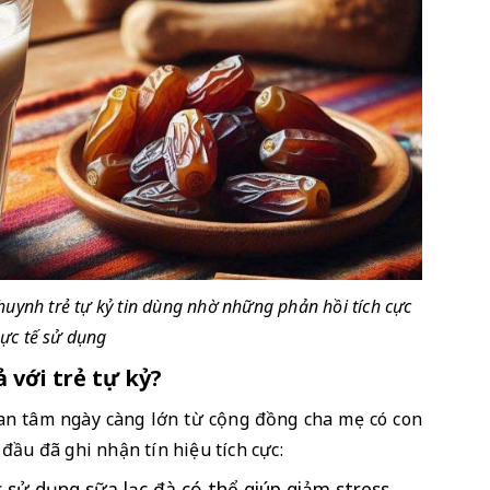
ynh trẻ tự kỷ tin dùng nhờ những phản hồi tích cực 
hực tế sử dụng 
ả với trẻ tự kỷ?
an tâm ngày càng lớn từ cộng đồng cha mẹ có con 
đầu đã ghi nhận tín hiệu tích cực:
sử dụng sữa lạc đà có thể giúp giảm stress 