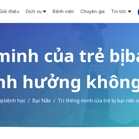
Giới thiệu
Dịch vụ
Bệnh viện
Chuyên gia
Tin tức
inh của trẻ bị b
nh hưởng khôn
c bệnh học
Bại Não
Trí thông minh của trẻ bị bại não