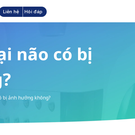
Liên hệ
Hỏi đáp
ại não có bị
g?
 có bị ảnh hưởng không?