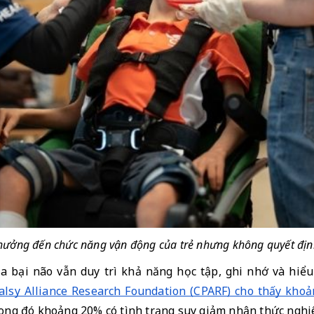
hưởng đến chức năng vận động của trẻ nhưng không quyết định
a bại não vẫn duy trì khả năng học tập, ghi nhớ và hiểu
lsy Alliance Research Foundation (CPARF) cho thấy khoả
rong đó khoảng 20% có tình trạng suy giảm nhận thức ngh