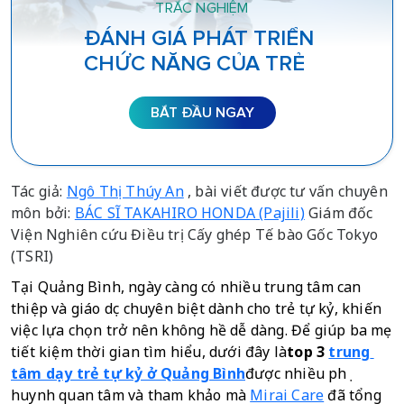
TRẮC NGHIỆM
ĐÁNH GIÁ PHÁT TRIỂN
CHỨC NĂNG CỦA TRẺ
BẮT ĐẦU NGAY
Tác giả:
Ngô Thị Thúy An
, bài viết được tư vấn chuyên
môn bởi:
BÁC SĨ TAKAHIRO HONDA (Pajili)
Giám đốc
Viện Nghiên cứu Điều trị Cấy ghép Tế bào Gốc Tokyo
(TSRI)
Tại Quảng Bình, ngày càng có nhiều trung tâm can 
thiệp và giáo dục chuyên biệt dành cho trẻ tự kỷ, khiến 
việc lựa chọn trở nên không hề dễ dàng. Để giúp ba mẹ 
tiết kiệm thời gian tìm hiểu, dưới đây là
top 3 
trung 
tâm dạy trẻ tự kỷ ở Quảng Bình
được nhiều phụ 
huynh quan tâm và tham khảo mà 
Mirai Care
 đã tổng 