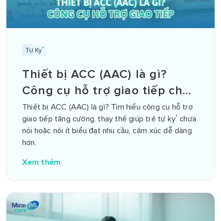
Tự Kỷ
Thiết bị ACC (AAC) là gì?
Công cụ hỗ trợ giao tiếp cho
trẻ tự kỷ
Thiết bị ACC (AAC) là gì? Tìm hiểu công cụ hỗ trợ
giao tiếp tăng cường, thay thế giúp trẻ tự kỷ chưa
nói hoặc nói ít biểu đạt nhu cầu, cảm xúc dễ dàng
hơn.
Xem thêm