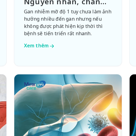
Nguyên nhân, chẩn
đoán và điều trị
Gan nhiễm mỡ độ 1 tuy chưa làm ảnh
hưởng nhiều đến gan nhưng nếu
không được phát hiện kịp thời thì
bệnh sẽ tiến triển rất nhanh.
Xem thêm