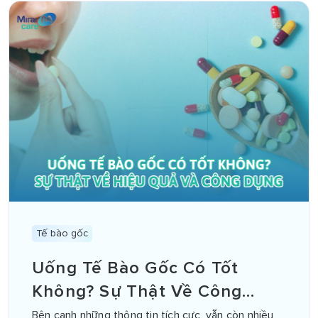
Tế bào gốc
Uống Tế Bào Gốc Có Tốt
Không? Sự Thật Về Công
Dụng, Hiệu Quả Và Những
Bên cạnh những thông tin tích cực, vẫn còn nhiều