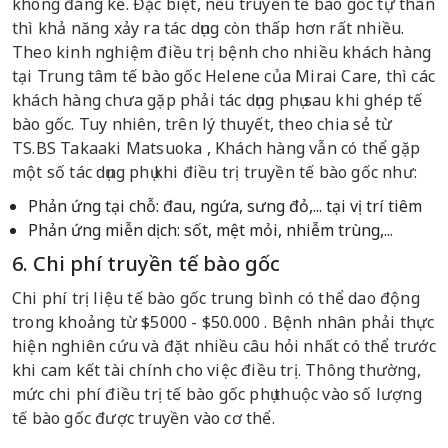
không đáng kể. Đặc biệt, nếu truyền tế bào gốc tự thân
thì khả năng xảy ra tác dụng còn thấp hơn rất nhiều.
Theo kinh nghiệm điều trị bệnh cho nhiều khách hàng
tại Trung tâm tế bào gốc Helene của Mirai Care, thì các
khách hàng chưa gặp phải tác dụng phụ sau khi ghép tế
bào gốc. Tuy nhiên, trên lý thuyết, theo chia sẻ từ
TS.BS Takaaki Matsuoka , Khách hàng vẫn có thể gặp
một số tác dụng phụ khi điều trị truyền tế bào gốc như:
Phản ứng tại chỗ: đau, ngứa, sưng đỏ,... tại vị trí tiêm
Phản ứng miễn dịch: sốt, mệt mỏi, nhiễm trùng,...
6. Chi phí truyền tế bào gốc
Chi phí trị liệu tế bào gốc trung bình có thể dao động
trong khoảng từ $5000 - $50.000 . Bệnh nhân phải thực
hiện nghiên cứu và đặt nhiều câu hỏi nhất có thể trước
khi cam kết tài chính cho việc điều trị. Thông thường,
mức chi phí điều trị tế bào gốc phụ thuộc vào số lượng
tế bào gốc được truyền vào cơ thể.