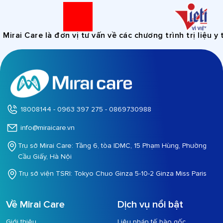
ai Care là đơn vị tư vấn về các chương trình trị liệu y tế
18008144 - 0963 397 275 - 0869730988
info@miraicare.vn
Trụ sở Mirai Care: Tầng 6, tòa IDMC, 15 Phạm Hùng, Phường
Cầu Giấy, Hà Nội
Trụ sở viện TSRI: Tokyo Chuo Ginza 5-10-2 Ginza Miss Paris
Về Mirai Care
Dịch vụ nổi bật
Giới thiệu
Liệu pháp tế bào gốc