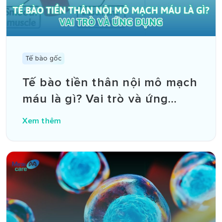
Tế bào gốc
Tế bào tiền thân nội mô mạch
máu là gì? Vai trò và ứng
dụng trong y học tái tạo
Xem thêm