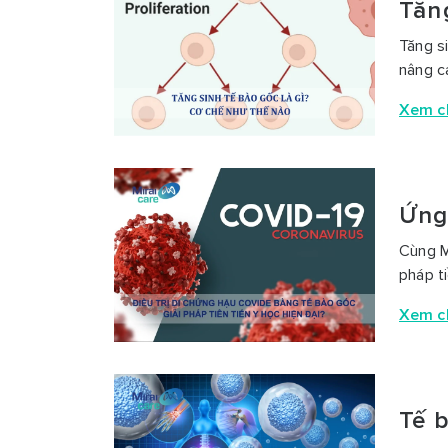
Tăng
Tăng s
nâng c
Xem ch
Ứng
Cùng M
pháp t
Xem ch
Tế 