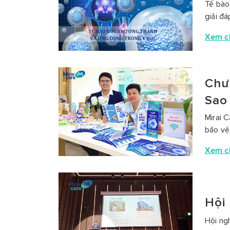
Tế bào
giải đá
Xem ch
Chư
Sao
Mirai 
bảo vệ
Xem ch
Hội 
Hội ng