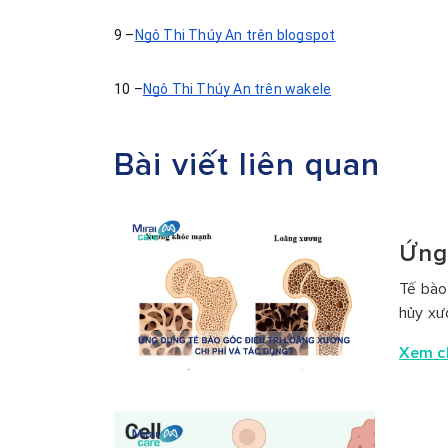
9 –
Ngô Thị Thúy An trên blogspot
10 –
Ngô Thị Thúy An trên wakele
Bài viết liên quan
Ứng
Tế bào
hủy xư
Xem ch