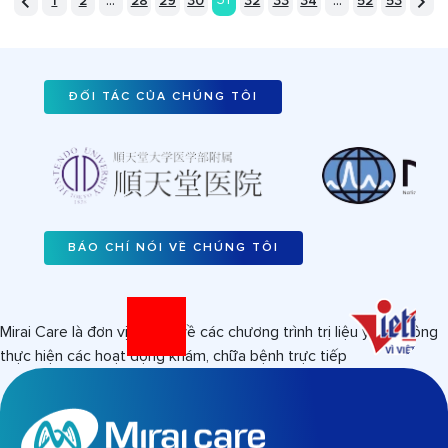
...
...
31
1
2
28
29
30
32
33
34
52
53
ĐỐI TÁC CỦA CHÚNG TÔI
BÁO CHÍ NÓI VỀ CHÚNG TÔI
Mirai Care là đơn vị tư vấn về các chương trình trị liệu y tế, không
thực hiện các hoạt động khám, chữa bệnh trực tiếp