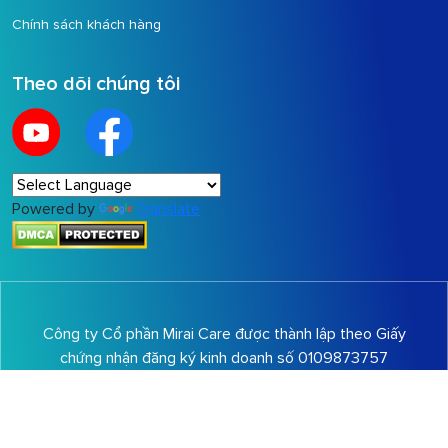
Chính sách khách hàng
Theo dõi chúng tôi
Powered by
Translate
Công ty Cổ phần Mirai Care được thành lập theo Giấy
chứng nhận đăng ký kinh doanh số 0109873757
Cấp bởi Sở kế hoạch và đầu tư Thành phố Hà Nội,
đăng ký lần đầu ngày 29 tháng 12 năm 2021, Người
đại diện: Ông
Nguyễn Việt Tiến