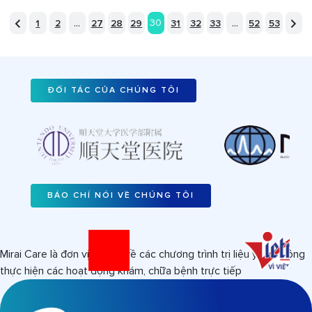
...
...
30
1
2
27
28
29
31
32
33
52
53
ĐỐI TÁC CỦA CHÚNG TÔI
BÁO CHÍ NÓI VỀ CHÚNG TÔI
Mirai Care là đơn vị tư vấn về các chương trình trị liệu y tế, không
thực hiện các hoạt động khám, chữa bệnh trực tiếp