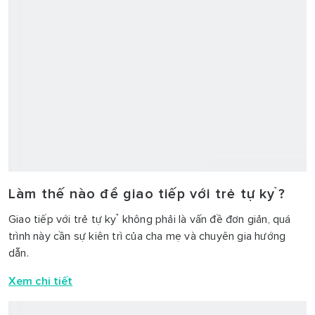
Nhận Biết Trẻ Tự Kỷ Qua Tiếng Khóc: Dấu
Hiệu Quan Trọng Cần Lưu Ý
Các bậc cha mẹ có thể hay không nhận biết trẻ tự kỷ qua
tiếng khóc? Và nguyên nhân khiến trẻ khóc nhiều là do đâu?
Xem chi tiết