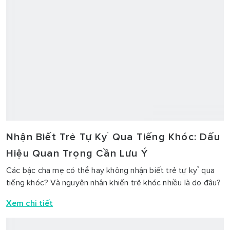
MỚI VỚI CHUYÊN GIA NHẬT BẢN
Đăng ký tham gia ngay để ở hữu 50 vé lễ Ký kết độc quyền
và giới thiệu phương pháp mới trong điều trị tự kỷ
Xem chi tiết