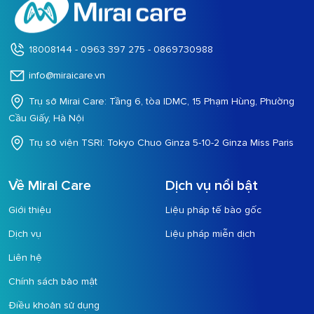
BÁO CHÍ NÓI VỀ CHÚNG TÔI
Mirai Care là đơn vị tư vấn về các chương trình trị liệu y tế, không
thực hiện các hoạt động khám, chữa bệnh trực tiếp
18008144 - 0963 397 275 - 0869730988
info@miraicare.vn
Trụ sở Mirai Care: Tầng 6, tòa IDMC, 15 Phạm Hùng, Phường
Cầu Giấy, Hà Nội
Trụ sở viện TSRI: Tokyo Chuo Ginza 5-10-2 Ginza Miss Paris