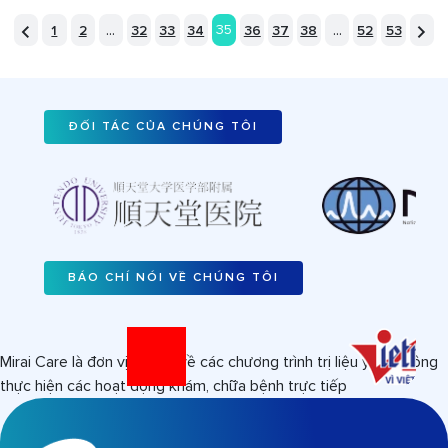
Xây dựng kế hoạch giáo dục cá nhân cho
trẻ tự kỷ - Thuận lợi, khó khăn
Kế hoạch giáo dục cá nhân cho trẻ tự kỷ vừa là một tài liệu
vừa là một lộ trình chi tiết, giúp định hướng quá trình can
thiệp và hỗ trợ trẻ phát triển tối đa tiềm năng của mình.
Xem chi tiết
...
...
35
1
2
32
33
34
36
37
38
52
53
ĐỐI TÁC CỦA CHÚNG TÔI