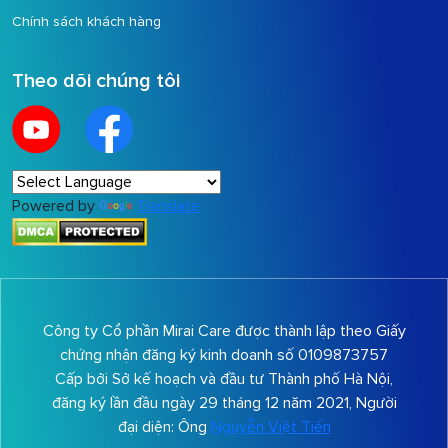
Về Mirai Care
Dịch vụ nổi bật
Giới thiệu
Liệu pháp tế bào gốc
Dịch vụ
Liệu pháp miễn dịch
Liên hệ
Chính sách bảo mật
Điều khoản sử dụng
Chính sách khách hàng
Theo dõi chúng tôi
Powered by
Translate